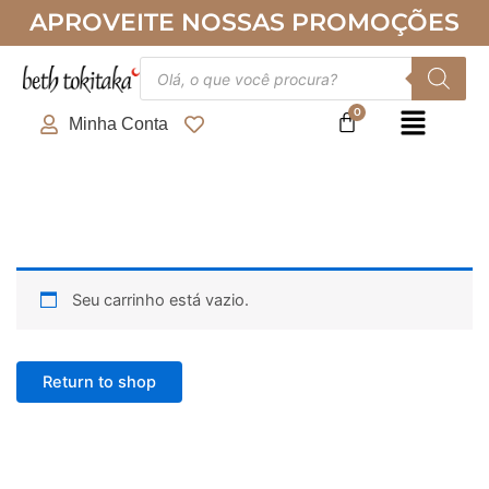
Ir
APROVEITE NOSSAS PROMOÇÕES
para
o
Pesquisar
produtos
conteúdo
Minha Conta
Seu carrinho está vazio.
Return to shop