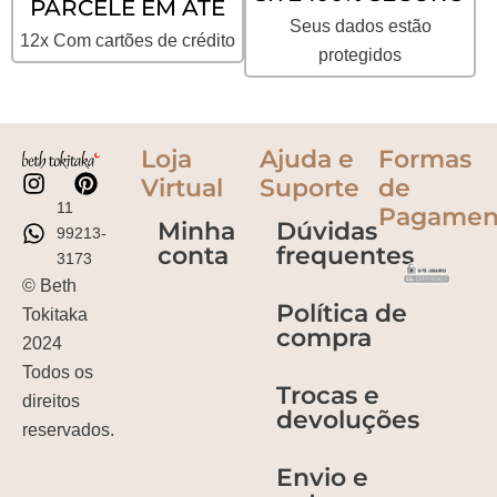
PARCELE EM ATÉ
Seus dados estão
12x Com cartões de crédito
protegidos
Loja
Ajuda e
Formas
Virtual
Suporte
de
11
Pagamen
Minha
Dúvidas
99213-
conta
frequentes
3173
© Beth
Política de
Tokitaka
compra
2024
Todos os
Trocas e
direitos
devoluções
reservados.
Envio e