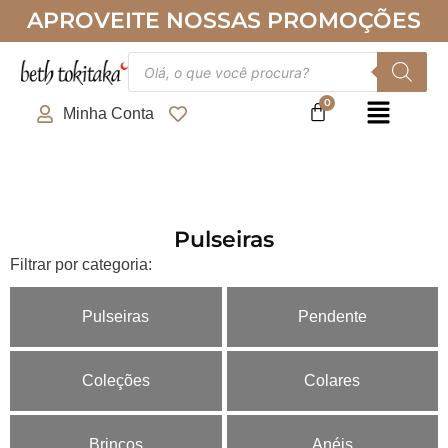
Ir
APROVEITE NOSSAS PROMOÇÕES
para
o
Pesquisar
produtos
conteúdo
Minha Conta
Pulseiras
Filtrar por categoria:
Pulseiras
Pendente
Coleções
Colares
Brincos
Anéis