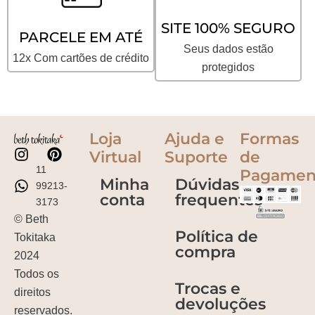
SITE 100% SEGURO
PARCELE EM ATÉ
Seus dados estão
12x Com cartões de crédito
protegidos
Loja
Ajuda e
Formas
Virtual
Suporte
de
11
Pagamen
Minha
Dúvidas
99213-
conta
frequentes
3173
© Beth
Política de
Tokitaka
compra
2024
Todos os
Trocas e
direitos
devoluções
reservados.