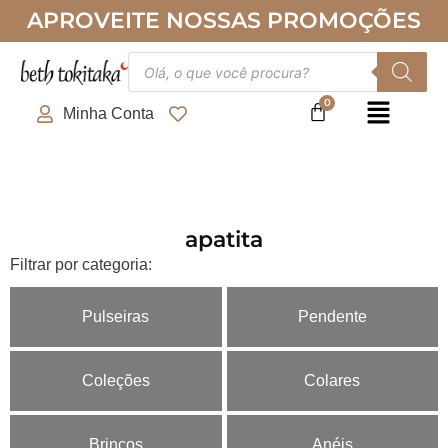
Ir
APROVEITE NOSSAS PROMOÇÕES
para
o
Pesquisar
produtos
conteúdo
Minha Conta
apatita
Filtrar por categoria:
Pulseiras
Pendente
Coleções
Colares
Brincos
Anéis