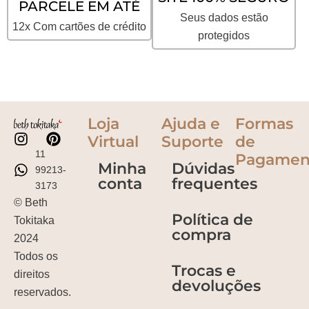
PARCELE EM ATÉ
Seus dados estão
12x Com cartões de crédito
protegidos
Loja
Ajuda e
Formas
Virtual
Suporte
de
11
Pagamen
Minha
Dúvidas
99213-
conta
frequentes
3173
© Beth
Política de
Tokitaka
compra
2024
Todos os
Trocas e
direitos
devoluções
reservados.