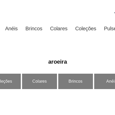
Anéis
Brincos
Colares
Coleções
Puls
aroeira
leções
Colares
Brincos
Anéi