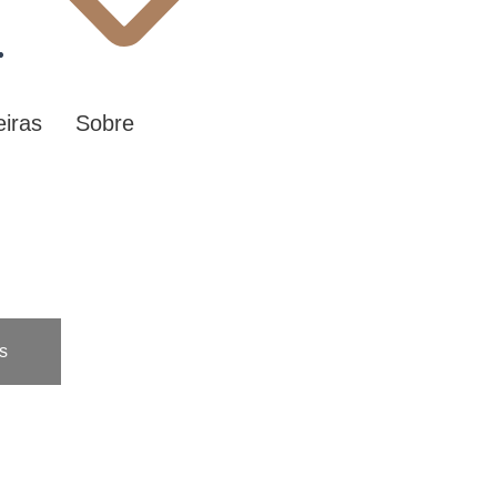
eiras
Sobre
s