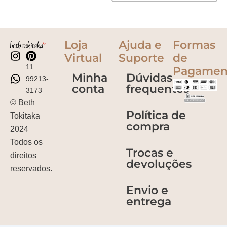
Loja
Ajuda e
Formas
Virtual
Suporte
de
11
Pagamen
Minha
Dúvidas
99213-
conta
frequentes
3173
© Beth
Política de
Tokitaka
compra
2024
Todos os
Trocas e
direitos
devoluções
reservados.
Envio e
entrega