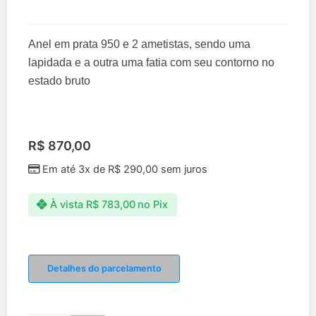
Anel em prata 950 e 2 ametistas, sendo uma
lapidada e a outra uma fatia com seu contorno no
estado bruto
R$
870,00
Em até 3x de
R$
290,00
sem juros
À vista
R$
783,00
no Pix
Anel
Flor
Detalhes do parcelamento
de
Ametista
quantidade