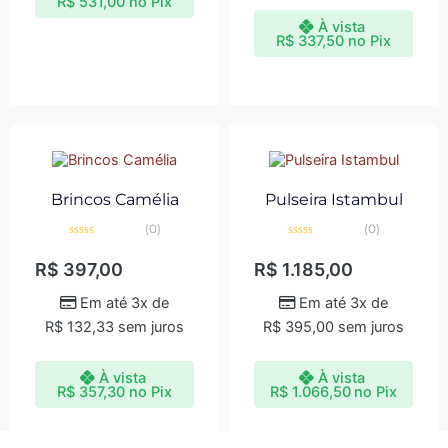
R$
531,00
no Pix
À vista
R$
337,50
no Pix
Brincos Camélia
Pulseira Istambul
(0)
(0)
Avaliação
Avaliação
0
0
R$
397,00
R$
1.185,00
de
de
5
5
Em até 3x de
Em até 3x de
R$
132,33
sem juros
R$
395,00
sem juros
À vista
À vista
R$
357,30
no Pix
R$
1.066,50
no Pix