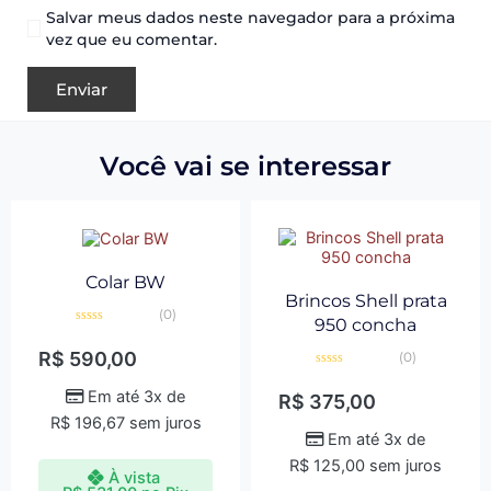
Salvar meus dados neste navegador para a próxima
vez que eu comentar.
Você vai se interessar
Colar BW
Brincos Shell prata
(0)
950 concha
Avaliação
0
R$
590,00
(0)
de
5
Avaliação
0
Em até 3x de
R$
375,00
de
5
R$
196,67
sem juros
Em até 3x de
R$
125,00
sem juros
À vista