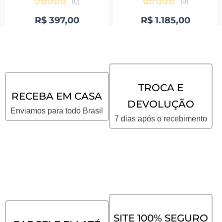
(0)
(0)
Avaliação
Avaliação
0
0
R$
397,00
R$
1.185,00
de
de
5
5
TROCA E
RECEBA EM CASA
DEVOLUÇÃO
Enviamos para todo Brasil
7 dias após o recebimento
SITE 100% SEGURO