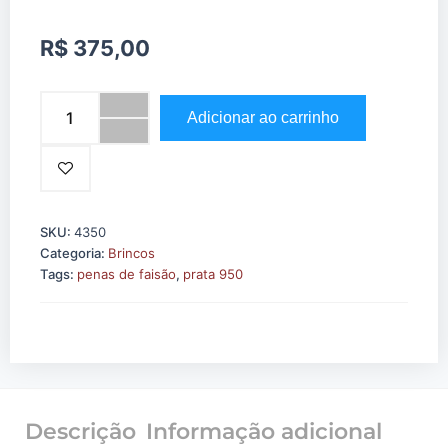
R$
375,00
Brincos
Adicionar ao carrinho
Arcanjo
prata
950
penas
quantidade
SKU:
4350
Categoria:
Brincos
Tags:
penas de faisão
,
prata 950
Descrição
Informação adicional