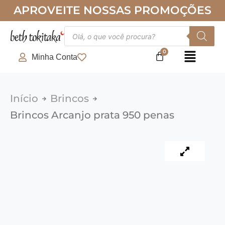
Ir
APROVEITE NOSSAS PROMOÇÕES
para
o
Pesquisar
produtos
conteúdo
Minha Conta
Início
Brincos
Brincos Arcanjo prata 950 penas