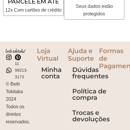
PARCELE EM ATÉ
Seus dados estão
12x Com cartões de crédito
protegidos
Loja
Ajuda e
Formas
Virtual
Suporte
de
11
Pagamen
Minha
Dúvidas
99213-
conta
frequentes
3173
© Beth
Política de
Tokitaka
compra
2024
Todos os
Trocas e
direitos
devoluções
reservados.