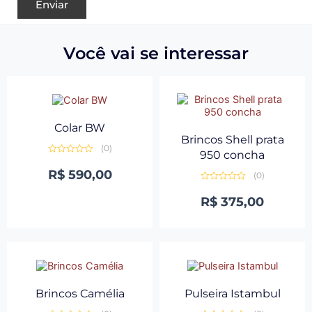
Você vai se interessar
Colar BW
Brincos Shell prata
(0)
950 concha
Avaliação
0
R$
590,00
(0)
de
5
Avaliação
0
R$
375,00
de
5
Brincos Camélia
Pulseira Istambul