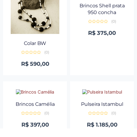
Brincos Shell prata
950 concha
(0)
Avaliação
0
R$
375,00
de
5
Colar BW
(0)
Avaliação
0
R$
590,00
de
5
Brincos Camélia
Pulseira Istambul
(0)
(0)
Avaliação
Avaliação
0
0
R$
397,00
R$
1.185,00
de
de
5
5