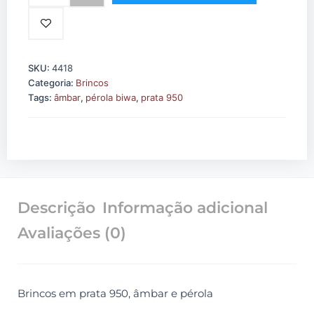
com
Âmbar
quantidade
SKU:
4418
Categoria:
Brincos
Tags:
âmbar
,
pérola biwa
,
prata 950
Descrição
Informação adicional
Avaliações (0)
Brincos em prata 950, âmbar e pérola